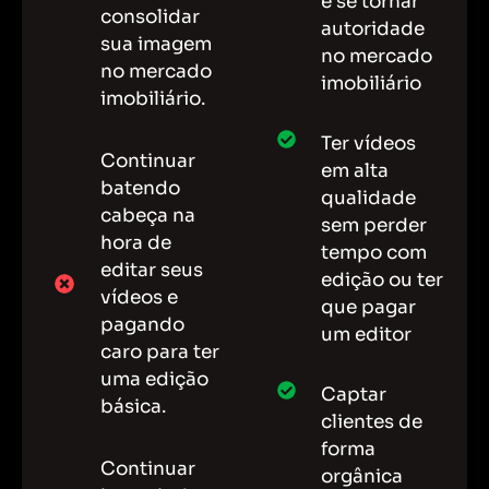
e se tornar
consolidar
autoridade
sua imagem
no mercado
no mercado
imobiliário
imobiliário.
Ter vídeos
Continuar
em alta
batendo
qualidade
cabeça na
sem perder
hora de
tempo com
editar seus
edição ou ter
vídeos e
que pagar
pagando
um editor
caro para ter
uma edição
Captar
básica.
clientes de
forma
Continuar
orgânica