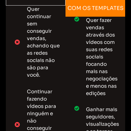
COM OS TEMPLATES
Quer
continuar
Quer fazer
sem
vendas
conseguir
através dos
vendas,
vídeos com
achando que
suas redes
as redes
sociais
sociais não
focando
são para
mais nas
você.
negociações
e menos nas
Continuar
edições
fazendo
vídeos para
Ganhar mais
ninguém e
seguidores,
não
visualizações
conseguir